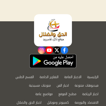
instagram
youtube
twitter
facebook
الرئيسية
الاخبار العامة
التقارير الخاصة
القسم الطبي
فيديوهات متنوعة
اخبار الفن
منوعات مسيحية
اخبار الرياضة
مطبخ الموقع
مواضيع عامة
الاقتصاد والبورصة
كمبيوتر وموبايل
اخبار الحق والضلال