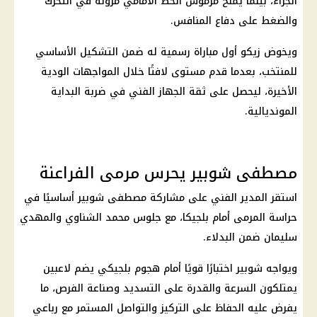
الجزاء، بينما يمنح مرموش الخط الأمامي مرونة في التحرك
والضغط على دفاع المنافس.
ويخوض زيكو أول مباراة رسمية له ضمن التشكيل الأساسي
للمنتخب، بعدما قدم مستوى لافتًا خلال المواجهات الودية
الأخيرة، ليحصل على ثقة الجهاز الفني في ضربة البداية
المونديالية.
مصطفى شوبير يحرس مرمى الفراعنة
استقر المدير الفني على مشاركة مصطفى شوبير أساسيًا في
حراسة المرمى أمام بلجيكا، مع جلوس محمد الشناوي والمهدي
سليمان ضمن البدلاء.
ويواجه شوبير اختبارًا قويًا أمام هجوم بلجيكي يضم لاعبين
يمتلكون السرعة والقدرة على التسديد وصناعة الفرص، ما
يفرض عليه الحفاظ على التركيز والتواصل المستمر مع رباعي