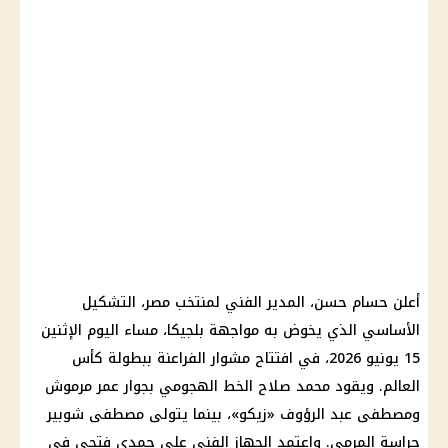
أعلن حسام حسن، المدير الفني لمنتخب مصر، التشكيل
الأساسي الذي يخوض به مواجهة بلجيكا، مساء اليوم الإثنين
15 يونيو 2026، في افتتاح مشوار الفراعنة ببطولة كأس
العالم. ويقود محمد صلاح الخط الهجومي بجوار عمر مرموش
ومصطفى عبد الرؤوف «زيكو»، بينما يتولى مصطفى شوبير
حراسة المرمى. واعتمد الجهاز الفني على حمدي فتحي في