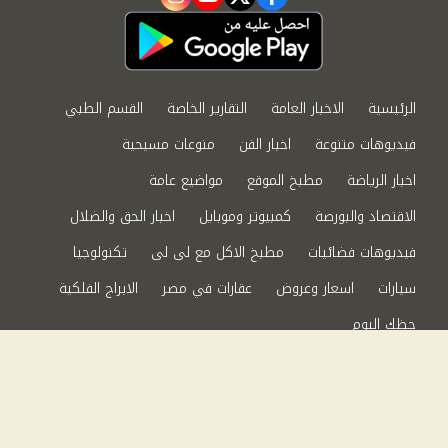
instagram
youtube
twitter
facebook
الرئيسية
الاخبار العامة
التقارير الخاصة
القسم الطبي
فيديوهات متنوعة
اخبار الفن
منوعات مسيحية
اخبار الرياضة
مطبخ الموقع
مواضيع عامة
الاقتصاد والبورصة
كمبيوتر وموبايل
اخبار الحق والضلال
فيديوهات فضائيات
مطبخ الاكل مع لى لى
تكنولوجيا
سيارات
اسعار وعروض
عقارات في مصر
الابراج الفلكية
حظك اليوم
من نحن
سياسة الخصوصية
اتصل بنا
©2024 الحق والضلال All Rights Reserved.
Powered by