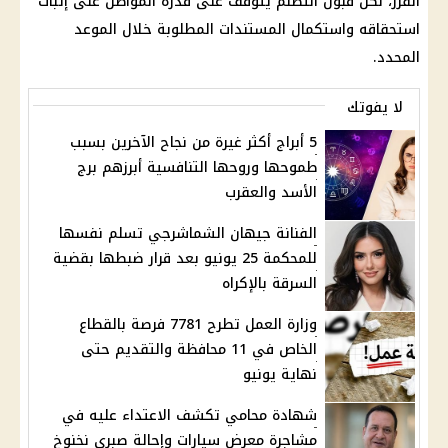
الفرز، لكن قبول التظلم يتوقف على قدرة المواطن على إثبات
استحقاقه واستكمال المستندات المطلوبة خلال الموعد
المحدد.
لا يفوتك
5 أبراج أكثر غيرة من نجاح الآخرين بسبب
طموحها وروحها التنافسية أبرزهم برج
الأسد والعقرب
الفنانة جيهان الشماشرجي تسلم نفسها
للمحكمة 25 يونيو بعد قرار ضبطها بقضية
السرقة بالإكراه
وزارة العمل تطرح 7781 فرصة بالقطاع
الخاص في 11 محافظة والتقديم حتى
نهاية يونيو
شهادة محامي تكشف الاعتداء عليه في
مشاجرة معرض سيارات وإحالة صبري نخنوخ