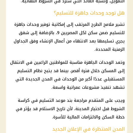
التمويل
، ونسبة العائد التي سترد في الشروط النهائية.
هل توجد وحدات جاهزة للتسليم؟
تشير ملامح الطرح المرتقب إلى إمكانية توفير وحدات جاهزة
للتسليم ضمن
سكن لكل المصريين 9
، بالإضافة إلى شقق
يجري تسليمها بعد الانتهاء من أعمال الإنشاء وفق الجداول
الزمنية المحددة.
وتعد الوحدات الجاهزة مناسبة للمواطنين الراغبين في الانتقال
إلى المسكن خلال فترة أقصر، بينما قد يتيح نظام التسليم
المستقبلي عددًا أكبر من الوحدات في
المدن الجديدة
التي
تشهد تنفيذ
مشروعات
عمرانية واسعة.
ويجب على المتقدم مراجعة بند موعد التسليم في كراسة
الشروط قبل اختيار المدينة، لأن تاريخ الاستلام قد يؤثر في
خطة السكن والالتزامات
المالية
للأسرة.
المدن المنتظرة في الإعلان الجديد