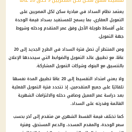
تقسيط شقق سكن لكل المصريين 9 حتى 20 عامًا
يعتمد نظام السداد في مبادرة سكن لكل المصريين على
التمويل العقاري، بما يسمح للمستفيد بسداد قيمة الوحدة
على أقساط طويلة الأجل وفق عمر المتقدم ودخله وشروط
جهة التمويل.
ومن المنتظر أن تصل فترة السداد في الطرح الجديد إلى 20
عامًا، مع تطبيق عائد التمويل والضوابط التي سيحددها الإعلان
بالتنسيق مع البنوك وشركات التمويل المشاركة.
ولا يعني امتداد التقسيط إلى 20 عامًا تطبيق المدة نفسها
تلقائيًا على جميع المتقدمين، إذ تتحدد فترة
التمويل
الفعلية
بعد دراسة عمر العميل وصافي دخله والالتزامات الشهرية
القائمة وقدرته على السداد.
كما تختلف قيمة القسط الشهري من متقدم إلى آخر بحسب
سعر الوحدة، والمقدم المسدد، والدعم المستحق، وفترة