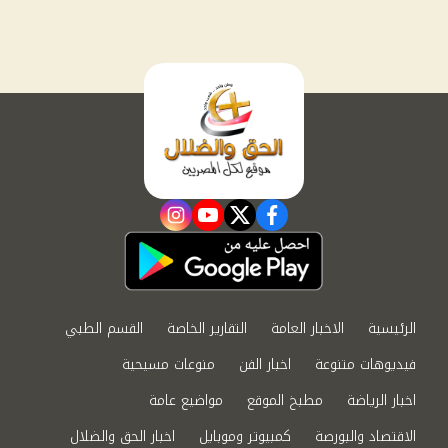
instagram
youtube
twitter
facebook
الرئيسية
الاخبار العامة
التقارير الخاصة
القسم الطبي
فيديوهات متنوعة
اخبار الفن
منوعات مسيحية
اخبار الرياضة
مطبخ الموقع
مواضيع عامة
الاقتصاد والبورصة
كمبيوتر وموبايل
اخبار الحق والضلال