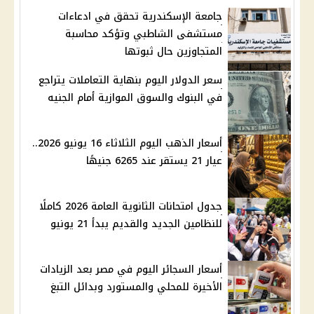
جامعة الإسكندرية تحقق في ادعاءات
مستشفى الشاطبي وتؤكد محاسبة
المتجاوزين حال ثبوتها
سعر الدولار اليوم بنهاية التعاملات يتراجع
في البنوك والسوق الموازية أمام الجنيه
أسعار الذهب اليوم الثلاثاء 16 يونيو 2026..
عيار 21 يستقر عند 6265 جنيهًا
جدول امتحانات الثانوية العامة 2026 كاملًا
للنظامين الجديد والقديم يبدأ 21 يونيو
أسعار السجائر اليوم في مصر بعد الزيادات
الأخيرة للمحلي والمستورد وبدائل التبغ