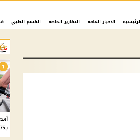
لرئيسية
الاخبار العامة
التقارير الخاصة
القسم الطبي
في
1
بـ20.75 جنيه والسولار بـ20.50 جنيه