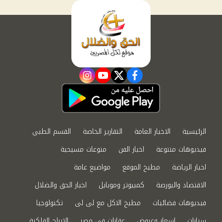
instagram
youtube
twitter
facebook
الرئيسية
الاخبار العامة
التقارير الخاصة
القسم الطبي
فيديوهات متنوعة
اخبار الفن
منوعات مسيحية
اخبار الرياضة
مطبخ الموقع
مواضيع عامة
الاقتصاد والبورصة
كمبيوتر وموبايل
اخبار الحق والضلال
فيديوهات فضائيات
مطبخ الاكل مع لى لى
تكنولوجيا
سيارات
اسعار وعروض
عقارات في مصر
الابراج الفلكية