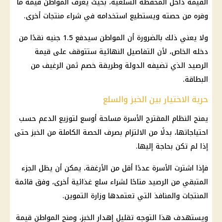
القيمة داخل المحفظة السلعية، بحيث يعرف المواطن قيمة ما
وفره من حصته ويستطيع استخدامه في شراء منتجات أخرى.
ولا يعني ذلك بالضرورة أن المواطن سيدفع 1.5 جنيه نقدًا من
دخله الخاص، لأن التفاصيل النهائية ستتوقف على قيمة
الرصيد الذي تضيفه الدولة وطريقة خصم ثمن الرغيف من
البطاقة.
حرية الاختيار بين الخبز والسلع
يمنح النظام المقترح الأسرة مساحة أوسع لتوزيع الدعم حسب
احتياجاتها، بدلًا من الالتزام بصرف الحصة الكاملة من الخبز حتى
إذا لم تكن بحاجة إليها.
فإذا اشترت الأسرة عددًا أقل من الأرغفة، يمكن أن يظل الجزء
المتبقي من الرصيد متاحًا لشراء سلع غذائية أخرى، وفق قائمة
المنتجات والمنافذ التي تعتمدها وزارة التموين.
ويستهدف هذا التوجه تقليل إهدار الخبز، ومنح المواطن قيمة