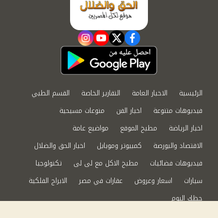
instagram
youtube
twitter
facebook
الرئيسية
الاخبار العامة
التقارير الخاصة
القسم الطبي
فيديوهات متنوعة
اخبار الفن
منوعات مسيحية
اخبار الرياضة
مطبخ الموقع
مواضيع عامة
الاقتصاد والبورصة
كمبيوتر وموبايل
اخبار الحق والضلال
فيديوهات فضائيات
مطبخ الاكل مع لى لى
تكنولوجيا
سيارات
اسعار وعروض
عقارات في مصر
الابراج الفلكية
حظك اليوم