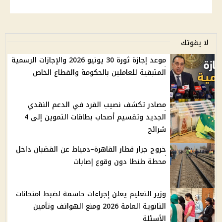
لا يفوتك
موعد إجازة ثورة 30 يونيو 2026 والإجازات الرسمية
المتبقية للعاملين بالحكومة والقطاع الخاص
مصادر تكشف نصيب الفرد في الدعم النقدي
الجديد وتقسيم أصحاب بطاقات التموين إلى 4
شرائح
خروج جرار قطار القاهرة–دمياط عن القضبان داخل
محطة طنطا دون وقوع إصابات
وزير التعليم يعلن إجراءات حاسمة لضبط امتحانات
الثانوية العامة 2026 ومنع الهواتف وتأمين
الأسئلة