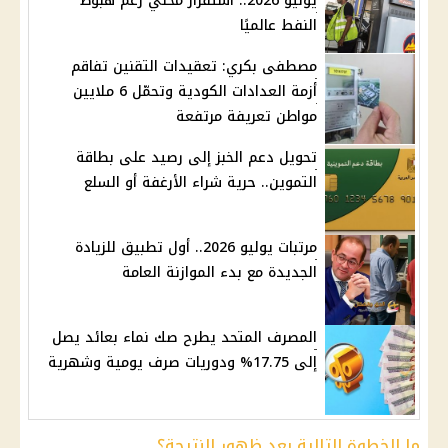
يونيو 2026.. استقرار محلي رغم هبوط
النفط عالميًا
مصطفى بكري: تعقيدات التقنين تفاقم
أزمة العدادات الكودية وتحمّل 6 ملايين
مواطن تعريفة مرتفعة
تحويل دعم الخبز إلى رصيد على بطاقة
التموين.. حرية شراء الأرغفة أو السلع
مرتبات يوليو 2026.. أول تطبيق للزيادة
الجديدة مع بدء الموازنة العامة
المصرف المتحد يطرح صك نماء بعائد يصل
إلى 17.75% ودوريات صرف يومية وشهرية
ما الخطوة التالية بعد ظهور النتيجة؟