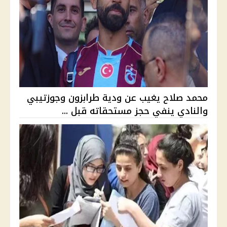
محمد صلاح يغيب عن ودية طرابزون وجوزتيبي
والنادي ينفي حجز مستحقاته قبل ...