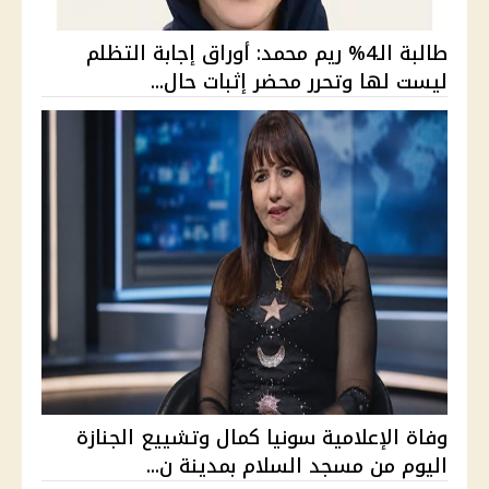
طالبة الـ4% ريم محمد: أوراق إجابة التظلم
ليست لها وتحرر محضر إثبات حال...
وفاة الإعلامية سونيا كمال وتشييع الجنازة
اليوم من مسجد السلام بمدينة ن...