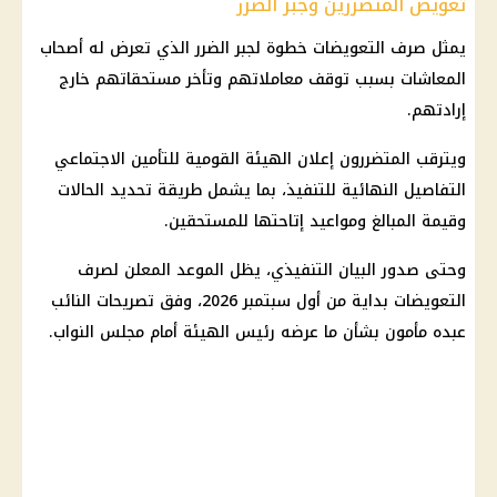
تعويض المتضررين وجبر الضرر
يمثل صرف التعويضات خطوة لجبر الضرر الذي تعرض له أصحاب
المعاشات بسبب توقف معاملاتهم وتأخر مستحقاتهم خارج
إرادتهم.
ويترقب المتضررون إعلان
الهيئة القومية للتأمين الاجتماعي
التفاصيل النهائية للتنفيذ، بما يشمل طريقة تحديد الحالات
وقيمة المبالغ ومواعيد إتاحتها للمستحقين.
وحتى صدور البيان التنفيذي، يظل الموعد المعلن لصرف
التعويضات بداية من أول سبتمبر 2026، وفق تصريحات النائب
عبده مأمون بشأن ما عرضه رئيس الهيئة أمام
مجلس النواب
.