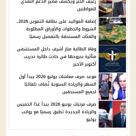
رغيف الخبز ويكشف مصير الدعم النقدي
للمواطنين
إضافة المواليد على بطاقة التموين 2026..
الشروط والخطوات والأوراق المطلوبة
والفئات المستحقة بالتفصيل رسميًا
وفاة الطالبة منار أشرف داخل المستشفى
متأثرة بجروحها في حادث طائرة تدريب
أكتوبر الأخير
موعد صرف معاشات يوليو 2026 يبدأ أول
الشهر والزيادة السنوية تُضاف تلقائيًا
لجميع المستحقين
صرف مرتبات يونيو 2026 يبدأ غدًا الخميس
والزيادة الجديدة تطبق رسميًا مع رواتب
يوليو