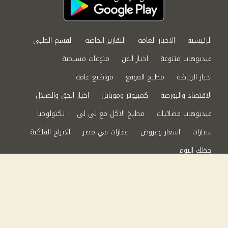
الرئيسية
الاخبار العامة
التقارير الخاصة
القسم الطبي
فيديوهات متنوعة
اخبار الفن
منوعات مسيحية
اخبار الرياضة
مطبخ الموقع
مواضيع عامة
الاقتصاد والبورصة
كمبيوتر وموبايل
اخبار الحق والضلال
فيديوهات فضائيات
مطبخ الاكل مع لى لى
تكنولوجيا
سيارات
اسعار وعروض
عقارات في مصر
الابراج الفلكية
حظك اليوم
من نحن
سياسة الخصوصية
اتصل بنا
©2024 الحق والضلال All Rights Reserved.
Powered by