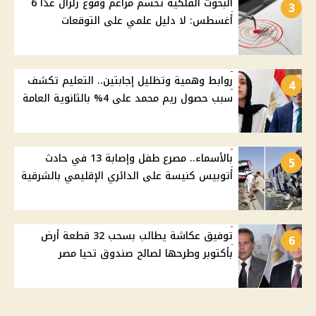
البحوث الفلكية تحسم مزاعم وقوع زلزال غدًا 6
3
أغسطس: لا دليل علمي على التوقعات
روابط وهمية وتظليل إجابتين.. التعليم تكشف
4
سبب حصول ريم محمد على 4% بالثانوية العامة
بالأسماء.. مصرع طفل وإصابة 13 في حادث
5
أتوبيس كنيسة على الدائري الإقليمي بالشرقية
توفيق عكاشة يطالب بسحب 32 قطعة أرض
6
بأكتوبر وطرحها لصالح صندوق تحيا مصر