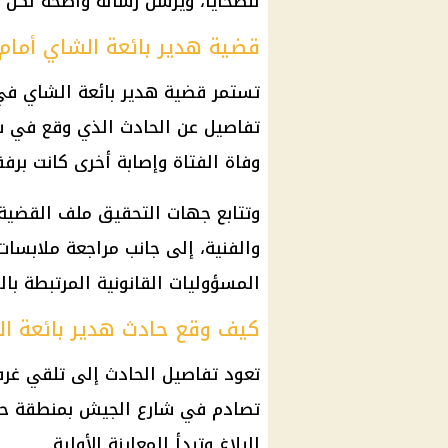
للضحايا، ويرسل رسالة واضحة لكل 
قضية هدير بائعة الشاي أمام
تستمر قضية
هدير بائعة الشاي
في 
تفاصيل عن الحادث الذي وقع في
ش
وفاة الفتاة وإصابة أخرى كانت برفق
وتتابع
جهات التحقيق
ملف القضية م
والفنية، إلى جانب مراجعة ملابسات
المسؤوليات القانونية المرتبطة بال
كيف وقع حادث هدير بائعة ا
تعود تفاصيل الحادث إلى تلقي غرفة
تصادم في شارع الجيش بمنطقة حدائ
البلاغ وتبدأ المعاينة الأولية.