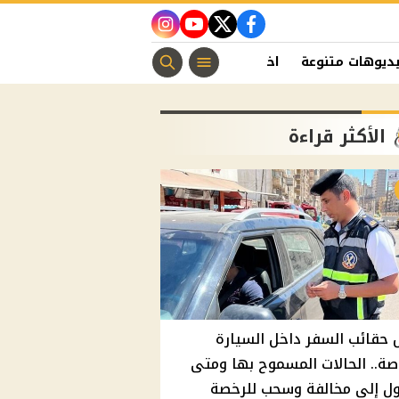
instagram
youtube
twitter
facebook
ديوهات متنوعة
اخبار الفن
منوعات مسيحية
اخبار الرياضة
الأكثر قراءة
حقائب السفر داخل السيارة
صة.. الحالات المسموح بها ومتى
ول إلى مخالفة وسحب للرخصة