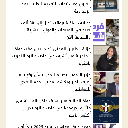
القبول ومستندات التقديم للطلاب بعد
الإعدادية
وظائف شاغرة برواتب تصل إلى 30 ألف
جنيه في المبيعات والموارد البشرية
والضيافة الآن
وزارة الطيران المدني تصدر بيان عقب وفاة
المتدربة منار أشرف في حادث طائرة التدريب
بأكتوبر
وزير التموين يحسم الجدل بشأن رفع سعر
رغيف الخبز ويكشف مصير الدعم النقدي
للمواطنين
وفاة الطالبة منار أشرف داخل المستشفى
متأثرة بجروحها في حادث طائرة تدريب
أكتوبر الأخير
موعد صرف معاشات يوليو 2026 يبدأ أول