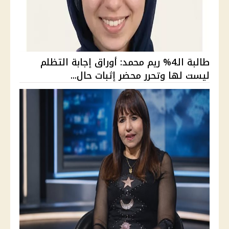
طالبة الـ4% ريم محمد: أوراق إجابة التظلم
ليست لها وتحرر محضر إثبات حال...