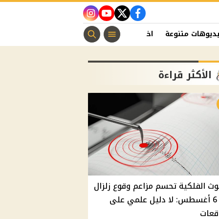
instagram
youtube
twitter
facebook
ديوهات متنوعة
اخبار الفن
منوعات مسيحية
اخبار الرياضة
الأكثر قراءة
وث الفلكية تحسم مزاعم وقوع زلزال
غدًا 6 أغسطس: لا دليل علمي على
قعات