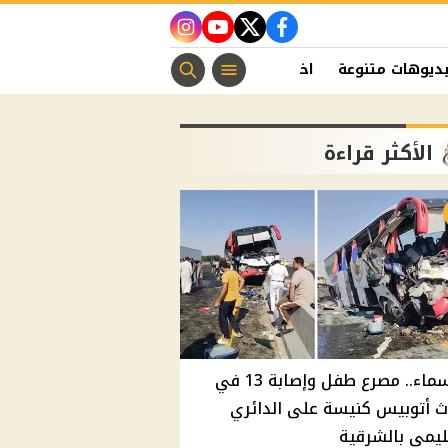
instagram
youtube
twitter
facebook
ديوهات متنوعة
اخبار الفن
منوعات مسيحية
اخبار الرياضة
الأكثر قراءة
بالأسماء.. مصرع طفل وإصابة 13 في
 أتوبيس كنيسة على الدائري
ليمي بالشرقية