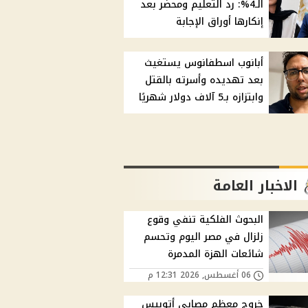
الـ4%: رد التعليم ومحضر بعد
إنكارها أوراق الإجابة
أبانوب اسطفانوس يستغيث
بعد تهديده وأسرته بالقتل
وابتزازه بـ5 آلاف دولار شهريًا
الاخبار العامة
البحوث الفلكية تنفي وقوع
زلزال في مصر اليوم وتحسم
شائعات الهزة المدمرة
06 أغسطس, 2026 12:31 م
خروج معظم مصابي أتوبيس