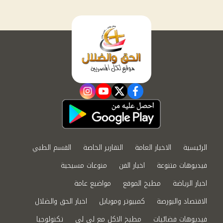
instagram
youtube
twitter
facebook
الرئيسية
الاخبار العامة
التقارير الخاصة
القسم الطبي
فيديوهات متنوعة
اخبار الفن
منوعات مسيحية
اخبار الرياضة
مطبخ الموقع
مواضيع عامة
الاقتصاد والبورصة
كمبيوتر وموبايل
اخبار الحق والضلال
فيديوهات فضائيات
مطبخ الاكل مع لى لى
تكنولوجيا