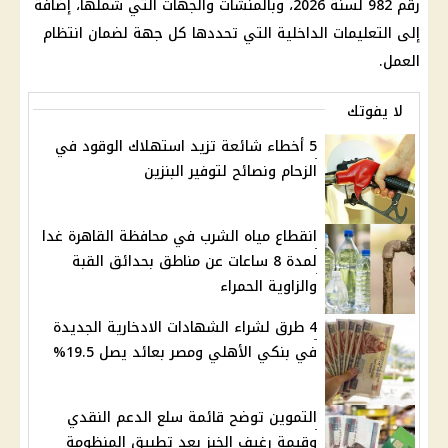
رقم 982 لسنة 2026، وبالمنشآت والجهات التي شملها، إضافة
إلى التعليمات
الداخلية
التي تحددها كل جهة لضمان انتظام
العمل.
لا يفوتك
5 أخطاء شائعة تزيد استهلاك الوقود في
الزحام ونصائح لتوفير البنزين
انقطاع مياه الشرب في محافظة القاهرة غدا
لمدة 8 ساعات عن مناطق بحدائق القبة
والزاوية الحمراء
4 طرق لشراء الشهادات الادخارية الجديدة
في بنكي الأهلي ومصر بعائد يصل 19.5%
التموين توضح قائمة سلع الدعم النقدي
وقيمة رغيف الخبز بعد تطبيق المنظومة