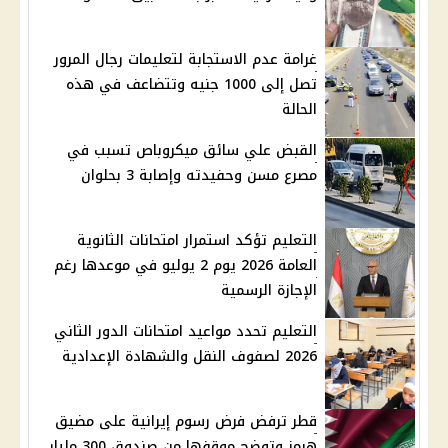
غرامة عدم الاستجابة لتعليمات رجال المرور
تصل إلى 1000 جنيه وتتضاعف في هذه
الحالة
القبض علي سائق ميكروباص تسبب في
مصرع مسن وحفيدته وإصابة 3 بحلوان
التعليم تؤكد استمرار امتحانات الثانوية
العامة 2026 يوم 2 يوليو في موعدها رغم
الإجازة الرسمية
التعليم تحدد مواعيد امتحانات الدور الثاني
2026 لصفوف النقل والشهادة الإعدادية
قطر ترفض فرض رسوم إيرانية على مضيق
هرمز وتوضح موقفها من صندوق 300 مليار