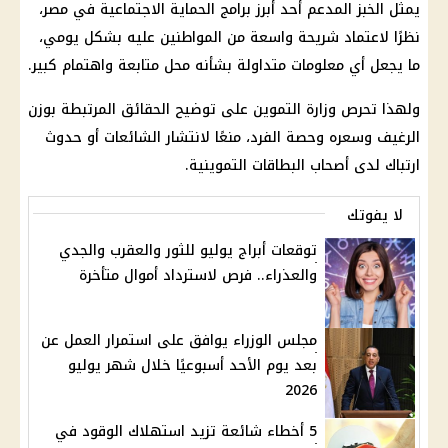
يمثل
الخبز المدعم
أحد أبرز
برامج الحماية الاجتماعية
في مصر،
نظرًا لاعتماد شريحة واسعة من المواطنين عليه بشكل يومي،
ما يجعل أي معلومات متداولة بشأنه محل متابعة واهتمام كبير.
ولهذا تحرص
وزارة التموين
على توضيح الحقائق المرتبطة بوزن
الرغيف وسعره وحصة الفرد، منعًا لانتشار الشائعات أو حدوث
ارتباك لدى
أصحاب البطاقات التموينية
.
لا يفوتك
توقعات أبراج يوليو للثور والعقرب والجدي
والعذراء.. فرص لاسترداد أموال متأخرة
مجلس الوزراء يوافق على استمرار العمل عن
بعد يوم الأحد أسبوعيًا خلال شهر يوليو
2026
5 أخطاء شائعة تزيد استهلاك الوقود في