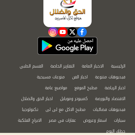
instagram
youtube
twitter
facebook
الرئيسية
الاخبار العامة
التقارير الخاصة
القسم الطبي
فيديوهات متنوعة
اخبار الفن
منوعات مسيحية
اخبار الرياضة
مطبخ الموقع
مواضيع عامة
الاقتصاد والبورصة
كمبيوتر وموبايل
اخبار الحق والضلال
فيديوهات فضائيات
مطبخ الاكل مع لى لى
تكنولوجيا
سيارات
اسعار وعروض
عقارات في مصر
الابراج الفلكية
حظك اليوم