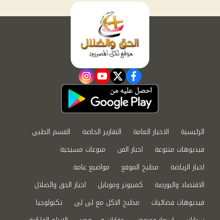
instagram
youtube
twitter
facebook
الرئيسية
الاخبار العامة
التقارير الخاصة
القسم الطبي
فيديوهات متنوعة
اخبار الفن
منوعات مسيحية
اخبار الرياضة
مطبخ الموقع
مواضيع عامة
الاقتصاد والبورصة
كمبيوتر وموبايل
اخبار الحق والضلال
فيديوهات فضائيات
مطبخ الاكل مع لى لى
تكنولوجيا