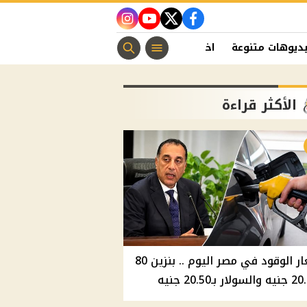
instagram
youtube
twitter
facebook
ديوهات متنوعة
اخبار الفن
منوعات مسيحية
اخبار الرياضة
الأكثر قراءة
أسعار الوقود في مصر اليوم .. بنزين 80