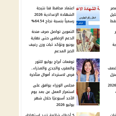
20 في مصر
اعتماد محافظ قنا نتيجة
ليل
الشهادة الإعدادية 2026
رسمياً بنسبة نجاح 64.54%
التموين تواصل صرف منحة
الدعم الإضافي حتى نهاية
بة
يونيو وتؤكد ثبات وزن رغيف
الخبز المدعم
توقعات أبراج يوليو للثور
وضعف
والعقرب والجدي والعذراء..
نزل
فرص لاسترداد أموال متأخرة
موعد صرف مرتبات يوليو 2026
مجلس الوزراء يوافق على
استمرار العمل عن بعد يوم
الأحد أسبوعيًا خلال شهر
يوليو 2026
ضات
5 أخطاء شائعة تزيد استهلاك