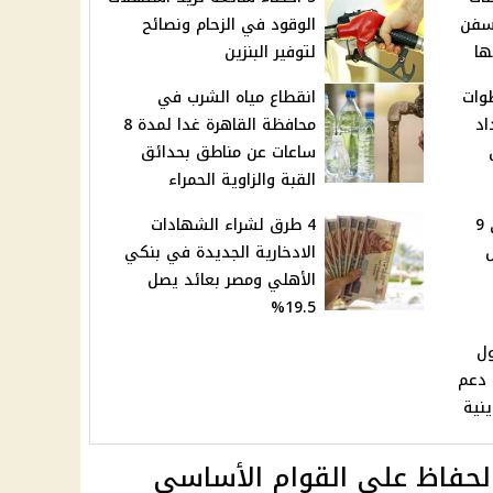
لسفن
الوقود في الزحام ونصائح
ها
لتوفير البنزين
طوات
انقطاع مياه الشرب في
اد
محافظة القاهرة غدا لمدة 8
ساعات عن مناطق بحدائق
القبة والزاوية الحمراء
مجلس الوزراء يوافق على 9
4 طرق لشراء الشهادات
الادخارية الجديدة في بنكي
الأهلي ومصر بعائد يصل
19.5%
ول
 دعم
ينية
حفاظ على القوام الأساسي