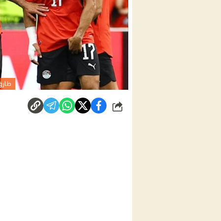
طارق
شارك