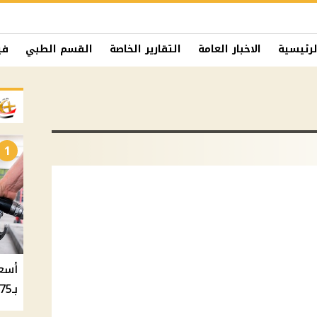
لرئيسية
الاخبار العامة
التقارير الخاصة
القسم الطبي
في
1
بـ20.75 جنيه والسولار بـ20.50 جنيه