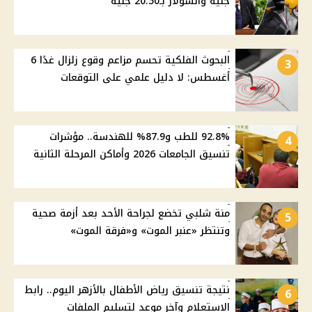
جنيه والسولار بـ20.50 جنيه
البحوث الفلكية تحسم مزاعم وقوع زلزال غدًا 6
3
أغسطس: لا دليل علمي على التوقعات
92.8% للطب و87.9% للهندسة.. مؤشرات
4
تنسيق الجامعات 2026 وأماكن المرحلة الثانية
منة شلبي تخضع لجراحة الأحد بعد أزمة صحية
5
وتنتظر «عنبر الموت» و«فرقة الموت»
نتيجة تنسيق رياض الأطفال بالأزهر اليوم.. رابط
6
الاستعلام وآخر موعد لتسليم الملفات