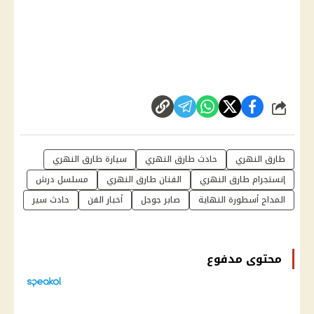
شارك
طارق النهري
حادث طارق النهري
سيارة طارق النهري
إنستجرام طارق النهري
الفنان طارق النهري
مسلسل درش
المداح أسطورة النهاية
صابر جوجل
أخبار الفن
حادث سير
محتوى مدفوع