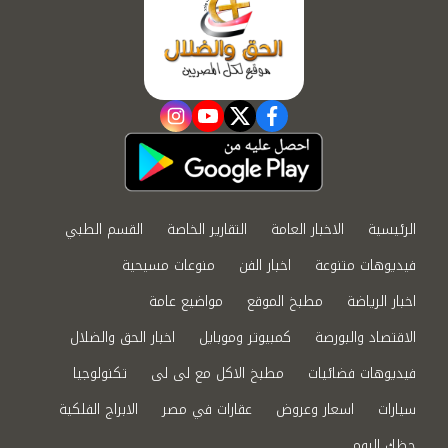
instagram
youtube
twitter
facebook
الرئيسية
الاخبار العامة
التقارير الخاصة
القسم الطبي
فيديوهات متنوعة
اخبار الفن
منوعات مسيحية
اخبار الرياضة
مطبخ الموقع
مواضيع عامة
الاقتصاد والبورصة
كمبيوتر وموبايل
اخبار الحق والضلال
فيديوهات فضائيات
مطبخ الاكل مع لى لى
تكنولوجيا
سيارات
اسعار وعروض
عقارات في مصر
الابراج الفلكية
حظك اليوم