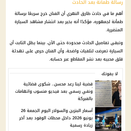
رسالة طمأنة بعد الحادث
أهم ما في حادث طارق النهري أن الفنان خرج سريعًا برسالة
طمأنة لجمهوره، مؤكدًا أنه بخير بعد انتشار مشاهد السيارة
المتضررة.
وتبقى تفاصيل الحادث محدودة حتى الآن، بينما يظل الثابت أن
السيارة تعرضت لتلفيات واضحة، وأن الفنان حرص على تهدئة
قلق محبيه بعد نشر المقاطع عبر حسابه.
لا يفوتك
قضية لينا رعد محسن.. شكوى قضائية
ونفي رسمي بعد فيديو منسوب واتهامات
بالفبركة
أسعار البنزين والسولار اليوم الجمعة 26
يونيو 2026 داخل محطات الوقود بعد آخر
زيادة رسمية