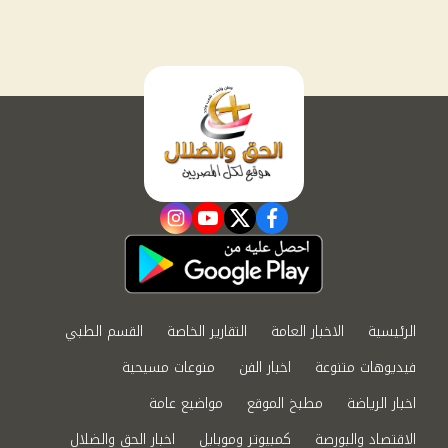
instagram
youtube
twitter
facebook
الرئيسية
الاخبار العامة
التقارير الخاصة
القسم الطبي
فيديوهات متنوعة
اخبار الفن
منوعات مسيحية
اخبار الرياضة
مطبخ الموقع
مواضيع عامة
الاقتصاد والبورصة
كمبيوتر وموبايل
اخبار الحق والضلال