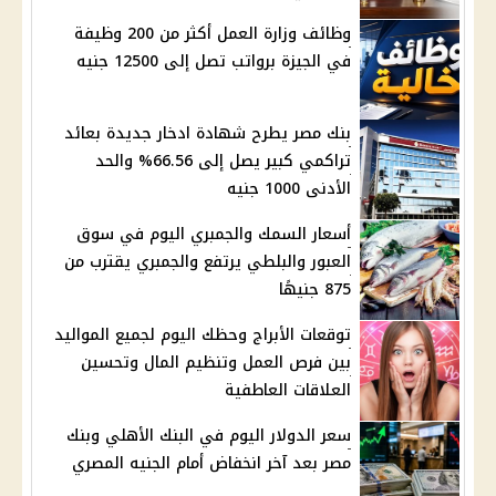
وظائف وزارة العمل أكثر من 200 وظيفة
في الجيزة برواتب تصل إلى 12500 جنيه
بنك مصر يطرح شهادة ادخار جديدة بعائد
تراكمي كبير يصل إلى 66.56% والحد
الأدنى 1000 جنيه
أسعار السمك والجمبري اليوم في سوق
العبور والبلطي يرتفع والجمبري يقترب من
875 جنيهًا
توقعات الأبراج وحظك اليوم لجميع المواليد
بين فرص العمل وتنظيم المال وتحسين
العلاقات العاطفية
سعر الدولار اليوم في البنك الأهلي وبنك
مصر بعد آخر انخفاض أمام الجنيه المصري