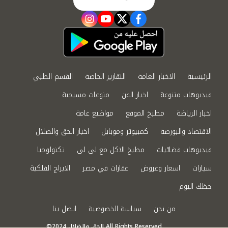
instagram
youtube
twitter
facebook
الرئيسية
الاخبار العامة
التقارير الخاصة
القسم الطبي
فيديوهات متنوعة
اخبار الفن
منوعات مسيحية
اخبار الرياضة
مطبخ الموقع
مواضيع عامة
الاقتصاد والبورصة
كمبيوتر وموبايل
اخبار الحق والضلال
فيديوهات فضائيات
مطبخ الاكل مع لى لى
تكنولوجيا
سيارات
اسعار وعروض
عقارات في مصر
الابراج الفلكية
حظك اليوم
من نحن
سياسة الخصوصية
اتصل بنا
©2024 الحق والضلال All Rights Reserved.