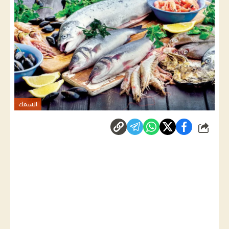
السمك
شارك