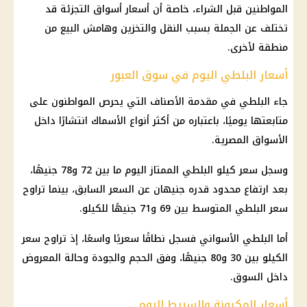
المواطنين قبل الشراء، خاصة أن أسعار أسواق التجزئة قد
تختلف عن الجملة بسبب النقل والتخزين وهامش البيع من
منطقة لأخرى.
أسعار البلطي اليوم في سوق العبور
جاء البلطي في مقدمة الأصناف التي يحرص المواطنون على
متابعتها يوميًا، باعتباره من أكثر أنواع الأسماك انتشارًا داخل
الأسواق المصرية.
وسجل سعر كيلو البلطي الممتاز اليوم ما بين 72 و78 جنيهًا،
بعد ارتفاع محدود قدره جنيهان عن السعر السابق، بينما تراوح
سعر البلطي المتوسط بين 69 و71 جنيهًا للكيلو.
أما البلطي الأسواني فسجل نطاقًا سعريًا واسعًا، إذ تراوح سعر
الكيلو بين 30 و80 جنيهًا، وفق الحجم والجودة وحالة المعروض
داخل السوق.
أسعار المكرونة والسبيط اليوم