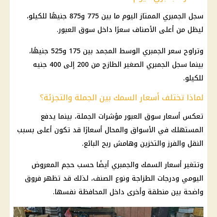
سجل الجمبري الممتاز اليوم ما بين 775 و875 جنيهًا للكيلو،
ليظل من أعلى الأصناف سعرًا داخل
سوق العبور
.
وتراوح
سعر الجمبري
الوسط المجمد بين 175 و525 جنيهًا،
بينما سجل الجمبري الصغير الطازج من 200 إلى 400 جنيه
للكيلو.
لماذا تختلف أسعار السمك بين الجملة والتجزئة؟
تعكس أسعار
سوق العبور
مؤشرات الجملة، بينما يدفع
المستهلك في الأسواق والمحال أسعارًا قد تكون أعلى بسبب
النقل والفرز والتخزين وهامش ربح البائع.
وتتغير
أسعار السمك
والجمبري أيضًا حسب حجم المعروض
اليومي ودرجات الطزاجة ونوع الصنف، لذلك قد تظهر فروق
واضحة بين منطقة وأخرى داخل المحافظة نفسها.