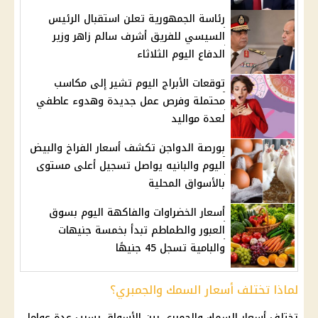
رئاسة الجمهورية تعلن استقبال الرئيس
السيسي للفريق أشرف سالم زاهر وزير
الدفاع اليوم الثلاثاء
توقعات الأبراج اليوم تشير إلى مكاسب
محتملة وفرص عمل جديدة وهدوء عاطفي
لعدة مواليد
بورصة الدواجن تكشف أسعار الفراخ والبيض
اليوم والبانيه يواصل تسجيل أعلى مستوى
بالأسواق المحلية
أسعار الخضراوات والفاكهة اليوم بسوق
العبور والطماطم تبدأ بخمسة جنيهات
والبامية تسجل 45 جنيهًا
لماذا تختلف أسعار السمك والجمبري؟
تختلف
أسعار السمك
والجمبري بين الأسواق بسبب عدة عوامل،