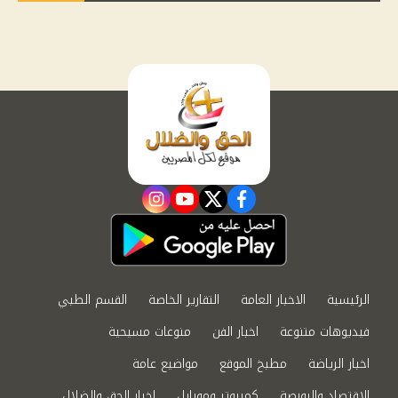
instagram
youtube
twitter
facebook
الرئيسية
الاخبار العامة
التقارير الخاصة
القسم الطبي
فيديوهات متنوعة
اخبار الفن
منوعات مسيحية
اخبار الرياضة
مطبخ الموقع
مواضيع عامة
الاقتصاد والبورصة
كمبيوتر وموبايل
اخبار الحق والضلال