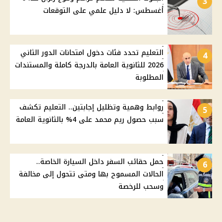
3
أغسطس: لا دليل علمي على التوقعات
التعليم تحدد فئات دخول امتحانات الدور الثاني
4
2026 للثانوية العامة بالدرجة كاملة والمستندات
المطلوبة
روابط وهمية وتظليل إجابتين.. التعليم تكشف
5
سبب حصول ريم محمد على 4% بالثانوية العامة
حمل حقائب السفر داخل السيارة الخاصة..
6
الحالات المسموح بها ومتى تتحول إلى مخالفة
وسحب للرخصة