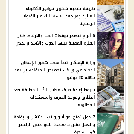
طريقة تقديم شكوى فواتير الكهرباء
العالية ومراجعة الاستهلاك عبر القنوات
الرسمية
6 أبراج تتصدر توقعات الحب والارتباط خلال
الفترة المقبلة بينها الحوت والأسد والجدي
وزارة الإسكان تبدأ سحب شقق الإسكان
الاجتماعي وإلغاء تخصيص المتقاعسين بعد
مهلة 30 يونيو
شروط إعادة صرف معاش الأب للمطلقة بعد
الطلاق وموعد الصرف والمستندات
المطلوبة
7 دول تمنح أموالًا ورواتب للانتقال والإقامة
والعمل بشروط محددة للمواطنين الراغبين
في الهجرة