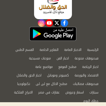
instagram
youtube
twitter
facebook
الرئيسية
الاخبار العامة
التقارير الخاصة
القسم الطبي
فيديوهات متنوعة
اخبار الفن
منوعات مسيحية
اخبار الرياضة
مطبخ الموقع
مواضيع عامة
الاقتصاد والبورصة
كمبيوتر وموبايل
اخبار الحق والضلال
فيديوهات فضائيات
مطبخ الاكل مع لى لى
تكنولوجيا
سيارات
اسعار وعروض
عقارات في مصر
الابراج الفلكية
حظك اليوم