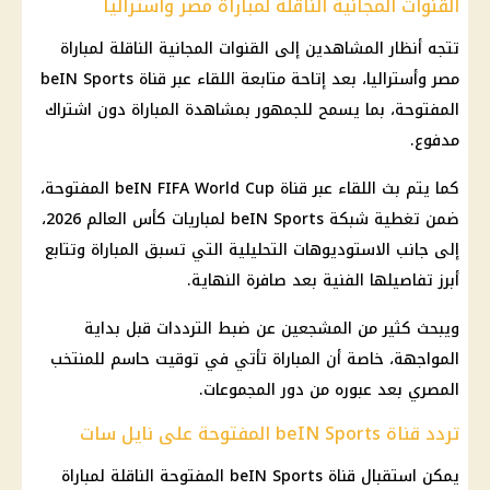
القنوات المجانية الناقلة لمباراة مصر وأستراليا
تتجه أنظار المشاهدين إلى القنوات المجانية الناقلة لمباراة
مصر وأستراليا، بعد إتاحة متابعة اللقاء عبر قناة beIN Sports
المفتوحة، بما يسمح للجمهور بمشاهدة المباراة دون اشتراك
مدفوع.
كما يتم بث اللقاء عبر قناة beIN FIFA World Cup المفتوحة،
ضمن تغطية شبكة beIN Sports لمباريات كأس العالم 2026،
إلى جانب الاستوديوهات التحليلية التي تسبق المباراة وتتابع
أبرز تفاصيلها الفنية بعد صافرة النهاية.
ويبحث كثير من المشجعين عن ضبط الترددات قبل بداية
المواجهة، خاصة أن المباراة تأتي في توقيت حاسم للمنتخب
المصري بعد عبوره من دور المجموعات.
تردد قناة beIN Sports المفتوحة على نايل سات
يمكن استقبال قناة beIN Sports المفتوحة الناقلة لمباراة