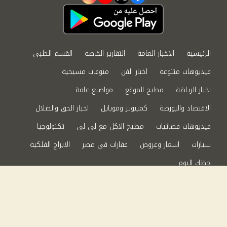
الرئيسية
الاخبار العامة
التقارير الخاصة
القسم الطبي
فيديوهات متنوعة
اخبار الفن
منوعات مسيحية
اخبار الرياضة
مطبخ الموقع
مواضيع عامة
الاقتصاد والبورصة
كمبيوتر وموبايل
اخبار الحق والضلال
فيديوهات فضائيات
مطبخ الاكل مع لى لى
تكنولوجيا
سيارات
اسعار وعروض
عقارات في مصر
الابراج الفلكية
حظك اليوم
من نحن
سياسة الخصوصية
اتصل بنا
©2024 الحق والضلال All Rights Reserved.
Powered by