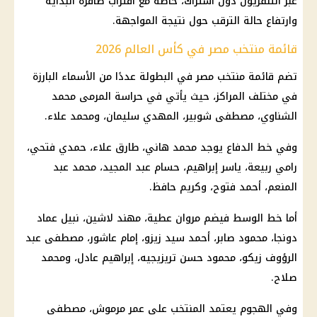
عبر التلفزيون دون اشتراك، خاصة مع اقتراب صافرة البداية
وارتفاع حالة الترقب حول نتيجة المواجهة.
قائمة منتخب مصر في كأس العالم 2026
تضم قائمة منتخب مصر في البطولة عددًا من الأسماء البارزة
في مختلف المراكز، حيث يأتي في حراسة المرمى محمد
الشناوي، مصطفى شوبير، المهدي سليمان، ومحمد علاء.
وفي خط الدفاع يوجد محمد هاني، طارق علاء، حمدي فتحي،
رامي ربيعة، ياسر إبراهيم، حسام عبد المجيد، محمد عبد
المنعم، أحمد فتوح، وكريم حافظ.
أما خط الوسط فيضم مروان عطية، مهند لاشين، نبيل عماد
دونجا،
محمود صابر
، أحمد سيد زيزو،
إمام عاشور
، مصطفى عبد
الرؤوف زيكو، محمود حسن تريزيجيه، إبراهيم عادل، ومحمد
صلاح.
وفي الهجوم يعتمد المنتخب على
عمر مرموش
، مصطفى