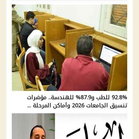
92.8% للطب و87.9% للهندسة.. مؤشرات
تنسيق الجامعات 2026 وأماكن المرحلة ...