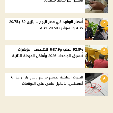
المقبل عبر منافذ متعددة
أسعار الوقود في مصر اليوم .. بنزين 80 بـ20.75
4
جنيه والسولار بـ20.50 جنيه
92.8% للطب و87.9% للهندسة.. مؤشرات
5
تنسيق الجامعات 2026 وأماكن المرحلة الثانية
البحوث الفلكية تحسم مزاعم وقوع زلزال غدًا 6
6
أغسطس: لا دليل علمي على التوقعات