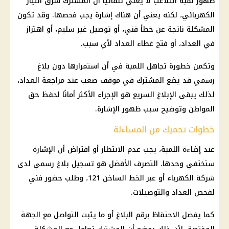
ظهور لمبة التلاعب لا يعني تلقائيًا أن المشترك سرق التيار
الكهربائي، لكنه يعني أن هناك إشارة يجب فحصها. وقد تكون
المشكلة ناتجة عن خطأ فني، أو توصيل غير سليم، أو اهتزاز
في العداد، أو فتح غطاء العداد لأي سبب.
وتكمن خطورة تجاهل اللمبة في أن استمرارها دون
بلاغ
رسمي
قد يضع المشترك في موقف صعب عند مراجعة العداد،
لذلك يبقى الإبلاغ السريع هو الإجراء الأكثر أمانًا لحفظ حق
المواطن وتوضيح سبب ظهور الإشارة.
خطوات تحميك من المساءلة
عند إضاءة اللمبة، يجب عدم الانتظار أو افتراض أن الإشارة
ستختفي وحدها. التصرف الأفضل هو تسجيل بلاغ رسمي لدى
شركة
الكهرباء
أو عبر الخط الساخن 121، وطلب حضور فني
لفحص العداد والتوصيلات.
كما يفضل الاحتفاظ برقم البلاغ أو ما يثبت التواصل مع الجهة