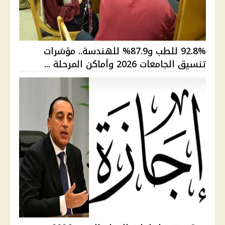
92.8% للطب و87.9% للهندسة.. مؤشرات
تنسيق الجامعات 2026 وأماكن المرحلة ...