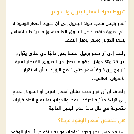
شروط تحرك أسعار البنزين والسولار
أشار رئيس شعبة مواد البترول إلى أن تحريك
أسعار الوقود
لا
يتم بصورة منفصلة عن السوق العالمية، وإنما يرتبط بالأساس
بسعر
الدولار
وسعر برميل النفط.
ولفت إلى أن
سعر برميل النفط
يدور حاليًا في نطاق يتراوح
بين 75 و80 دولارًا، وهو ما يجعل من الضروري الانتظار لفترة
تتراوح بين 3 و6 أشهر حتى تتضح الرؤية بشأن استقرار
الأسواق العالمية.
وأضاف أن أي قرار جديد بشأن أسعار البنزين أو السولار يحتاج
إلى قراءة متأنية لحركة النفط والدولار، بما يمنع اتخاذ قرارات
متسرعة في ظل حالة عدم اليقين الحالية.
هل تنخفض أسعار الوقود قريبًا؟
استبعد حسن نصر وجود توقعات فورية بانخفاض
أسعار الوقود