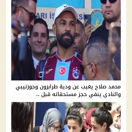
محمد صلاح يغيب عن ودية طرابزون وجوزتيبي
والنادي ينفي حجز مستحقاته قبل ...