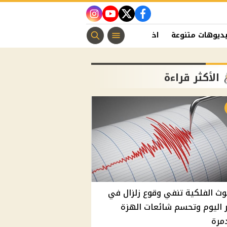
instagram
youtube
twitter
facebook
ديوهات متنوعة
اخبار الفن
منوعات مسيحية
اخبار الرياضة
الأكثر قراءة
وث الفلكية تنفي وقوع زلزال في
اليوم وتحسم شائعات الهزة
مرة