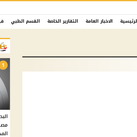
لرئيسية
الاخبار العامة
التقارير الخاصة
القسم الطبي
في
1
البح
مصر 
المد