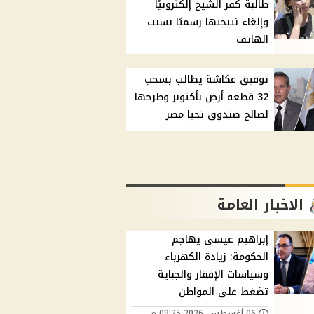
طالبة كفر الشيخ إلكترونيًا
وإلغاء نتيجتها رسميًا بسبب
الهاتف
توفيق عكاشة يطالب بسحب
32 قطعة أرض بأكتوبر وطرحها
لصالح صندوق تحيا مصر
الاخبار العامة
إبراهيم عيسى يهاجم
الحكومة: زيادة الكهرباء
وسياسات الإفقار والجباية
تضغط على المواطن
06 أغسطس, 2026 09:25 م