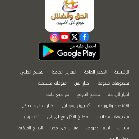
instagram
youtube
twitter
facebook
الرئيسية
الاخبار العامة
التقارير الخاصة
القسم الطبي
فيديوهات متنوعة
اخبار الفن
منوعات مسيحية
اخبار الرياضة
مطبخ الموقع
مواضيع عامة
الاقتصاد والبورصة
كمبيوتر وموبايل
اخبار الحق والضلال
فيديوهات فضائيات
مطبخ الاكل مع لى لى
تكنولوجيا
سيارات
اسعار وعروض
عقارات في مصر
الابراج الفلكية