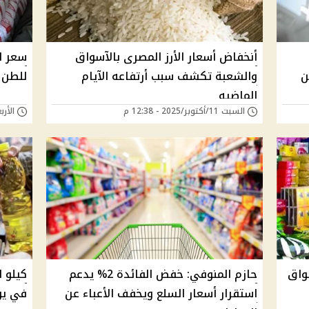
أنخفاض أسعار الأرز المصرى بالآسواق
ن
والشعبة تكشف سبب أرتفاعه الآيام
للطن 
الماضيه
السبت 11/أكتوبر/2025 - 12:38 م
الأربعاء 24/سبتمبر/
سواق
حازم المنوفي: خفض الفائدة 2% يدعم
كيلو ا
استقرار أسعار السلع ويخفف الأعباء عن
في يون