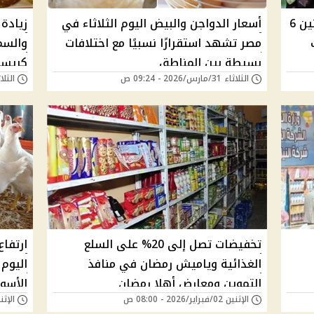
أسعار الخضروات والفاكهة اليوم الإثنين 6
أسعار الدواجن والبيض اليوم الثلاثاء في
زيادة 
مصر تشهد استقرارًا نسبيًا مع اختلافات
بسيطة بين المناطق
كريست
الثلاثاء 31/مارس/2026 - 09:24 ص
الثلاثاء 17/مارس/6
تخفيضات تصل إلى 20% على السلع
ارتفا
الغذائية وياميش رمضان في منافذ
اليوم
التموين ومعارض أهلا رمضان
الأسو
الإثنين 02/فبراير/2026 - 08:00 ص
الإثنين 02/فبراير/26