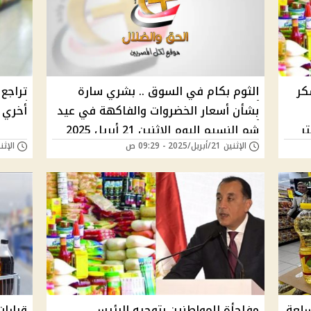
كر
الثوم بكام في السوق .. بشري سارة
بشأن أسعار الخضروات والفاكهة في عيد
أخري ب
ر
شم النسيم اليوم الإثنين 21 أبريل 2025
الإثنين 21/أبريل/2025 - 09:29 ص
الإثنين 31/مارس/025
حسب بيان سوق العبور
للمواطنين : تراجع أسعار 16 سلعة
مفاجأة للمواطنين بتوجيه الرئيس
قرارا