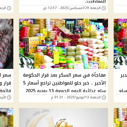
المواطنين
الجمعة 29/أغسطس/2025 - 12:57 ص
الجمعة 27/يونيو/5
ير
مفاجأة في سعر السكر بعد قرار الحكومة
سعر ال
الأخير .. خبر حلو للمواطنين تراجع أسعار 5
 والسوبر ماركت بعد تراجع ٥ سلع
سلع غذائية اليوم الجمعة 13 يونيو 2025
قائمة
الجمعة 13/يونيو/2025 - 01:21 م
الأربعاء 28/مايو/5
ء
وارتفاع مفاجئ بهذه السلعة