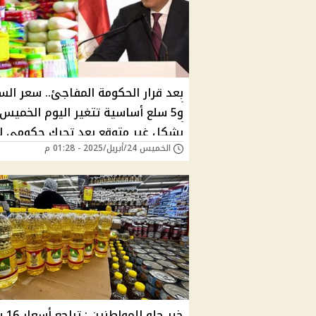
بعد قرار الحكومة المفاجئ.. سعر الس
و5 سلع أساسية تتغير اليوم الخميس
بشكل غير متوقع بعد تحرك حكومي لت
الخميس 24/أبريل/2025 - 01:28 م
الزيت بكام؟ "إنزل اشتري"
خبر حلو 