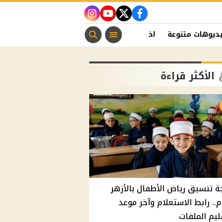
instagram
youtube
twitter
facebook
ديوهات متنوعة
اخبار الفن
منوعات مسيحية
اخبار الرياضة
الأكثر قراءة
ة تنسيق رياض الأطفال بالأزهر
م.. رابط الاستعلام وآخر موعد
يم الملفات