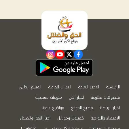
instagram
youtube
twitter
facebook
الرئيسية
الاخبار العامة
التقارير الخاصة
القسم الطبي
فيديوهات متنوعة
اخبار الفن
منوعات مسيحية
اخبار الرياضة
مطبخ الموقع
مواضيع عامة
الاقتصاد والبورصة
كمبيوتر وموبايل
اخبار الحق والضلال
فيديوهات فضائيات
مطبخ الاكل مع لى لى
تكنولوجيا