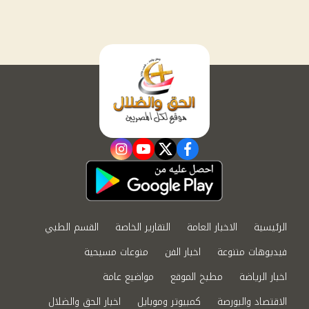
instagram
youtube
twitter
facebook
الرئيسية
الاخبار العامة
التقارير الخاصة
القسم الطبي
فيديوهات متنوعة
اخبار الفن
منوعات مسيحية
اخبار الرياضة
مطبخ الموقع
مواضيع عامة
الاقتصاد والبورصة
كمبيوتر وموبايل
اخبار الحق والضلال