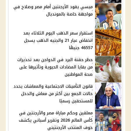
ميسي يقود الأرجنتين أمام مصر وصلاح في
مواجهة خاصة بالمونديال
استقرار سعر الذهب اليوم الثلاثاء بعد
انخفاض عيار 21 والجنيه الذهب يسجل
46557 جنيهًا
حظر حقنة البرد في الدواجن بعد تحذيرات
من بقايا المضادات الحيوية وتأثيرها على
صحة المواطنين
قانون التأمينات الاجتماعية والمعاشات يحدد
حالات الجمع بين أكثر من معاش والدخل
للمستحقين رسميًا
معلقين وحكم مباراة مصر والأرجنتين في
كأس العالم 2026 وتقرير أسباني يكشف
خوف المنتخب الأرجنتيني