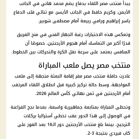
يبدأ
منتخب مصر
اللقاء بدفاع يضم
محمد هاني
في الجانب
الأيمن، وكريم حافظ في الجانب الأيسر، مع ثنائي قلب الدفاع
ياسر إبراهيم ورامي ربيعة أمام
مصطفى شوبير
.
وتعكس هذه الاختيارات رغبة الجهاز الفني في منح الفريق
قدرًا أكبر من التماسك أمام هجوم الأرجنتين، خصوصًا أن
المنافس يعتمد على سرعة نقل الكرة والتحركات بين الخطوط.
منتخب مصر يصل ملعب المباراة
غادرت حافلة
منتخب مصر
مقر إقامة البعثة متجهة إلى ملعب
المواجهة، وسط حالة تركيز كبيرة قبل انطلاق اللقاء المرتقب
أمام الأرجنتين في
ثمن نهائي كأس العالم
2026.
وتحظى المباراة بمتابعة جماهيرية واسعة، بعدما نجح الفراعنة
في الوصول إلى هذا الدور عقب تخطي أستراليا بركلات
الترجيح، بينما بلغ
منتخب الأرجنتين
دور الـ16 بعد الفوز على
كاب فيردي بنتيجة 3-2.