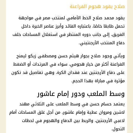
صلاح يقود هجوم الفراعنة
يقود
محمد صلاح
الخط الأمامي لمنتخب مصر في مواجهة
تحمل طابعًا خاصًا، باعتباره القائد وأبرز عناصر الخبرة داخل
الفريق، إلى جانب دوره المنتظر في استغلال المساحات خلف
دفاع المنتخب الأرجنتيني.
ويأتي وجود صلاح بجوار هيثم حسن ومصطفى زيكو ليمنح
الفراعنة أكثر من خيار هجومي، سواء في المرتدات أو الضغط
على دفاع
الأرجنتين
عند فقدان الكرة، وهي تفاصيل قد تكون
مؤثرة في مباراة بهذا الحجم.
وسط الملعب ودور إمام عاشور
يعتمد
حسام حسن
في وسط الملعب على الثلاثي مهند
لاشين ومروان عطية وإمام عاشور، من أجل غلق المساحات أمام
لاعبي
الأرجنتين
، والربط بين الدفاع والهجوم في لحظات
التحول.