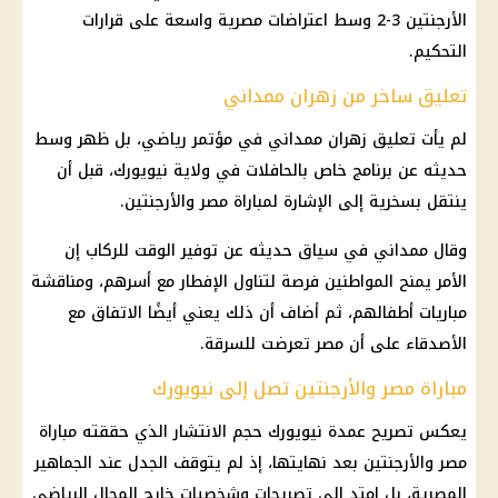
الأرجنتين 3-2 وسط اعتراضات مصرية واسعة على قرارات
التحكيم.
تعليق ساخر من زهران ممداني
لم يأت تعليق زهران ممداني في مؤتمر رياضي، بل ظهر وسط
حديثه عن برنامج خاص بالحافلات في ولاية نيويورك، قبل أن
ينتقل بسخرية إلى الإشارة لمباراة مصر والأرجنتين.
وقال ممداني في سياق حديثه عن توفير الوقت للركاب إن
الأمر يمنح المواطنين فرصة لتناول الإفطار مع أسرهم، ومناقشة
مباريات أطفالهم، ثم أضاف أن ذلك يعني أيضًا الاتفاق مع
الأصدقاء على أن مصر تعرضت للسرقة.
مباراة مصر والأرجنتين تصل إلى نيويورك
يعكس تصريح عمدة نيويورك حجم الانتشار الذي حققته مباراة
مصر والأرجنتين بعد نهايتها، إذ لم يتوقف الجدل عند الجماهير
المصرية، بل امتد إلى تصريحات وشخصيات خارج المجال الرياضي