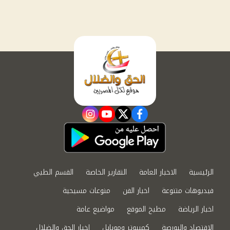
instagram
youtube
twitter
facebook
الرئيسية
الاخبار العامة
التقارير الخاصة
القسم الطبي
فيديوهات متنوعة
اخبار الفن
منوعات مسيحية
اخبار الرياضة
مطبخ الموقع
مواضيع عامة
الاقتصاد والبورصة
كمبيوتر وموبايل
اخبار الحق والضلال