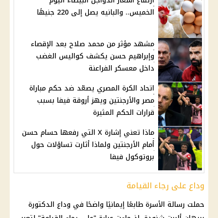
ارتفاع أسعار الدواجن البيضاء اليوم
الخميس.. والبانيه يصل إلى 220 جنيهًا
مشهد مؤثر من محمد صلاح بعد الإقصاء
وإبراهيم حسن يكشف كواليس الغضب
داخل معسكر الفراعنة
اتحاد الكرة المصري يصعّد ضد حكم مباراة
مصر والأرجنتين ويهز أروقة فيفا بسبب
قرارات الحكم المثيرة
ماذا تعني إشارة X التي رفعها حسام حسن
أمام الأرجنتين ولماذا أثارت تساؤلات حول
بروتوكول فيفا
وداع على رجاء القيامة
حملت رسالة الأسرة طابعًا إيمانيًا واضحًا في وداع الدكتورة