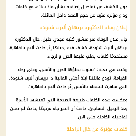
دون الكشف عن تفاصيل إضافية بشأن ملابساته، مع كلمات
وداع مؤثرة عبّرت عن حجم الفقد داخل العائلة.
إعلان وفاة الدكتورة بريهان ألبرت شنودة
جاء إعلان الوفاة عبر منشور كتبه مجدي خليل، خال الدكتورة
بريهان ألبرت شنودة، كشف فيه رحيلها إثر حادث أليم بالقاهرة،
مستخدمًا كلمات يغلب عليها الحزن والرجاء.
وكتب في نعيه: "بقلوب يملؤها الحزن والأسى، وعلى رجاء
القيامة، تودع عائلتنا ابنة أختي الغالية د. بريهان ألبرت شنودة،
التي سافرت للسماء بالأمس إثر حادث أليم بالقاهرة".
وعكست هذه الكلمات طبيعة الصدمة التي تعيشها الأسرة
بعد الرحيل المفاجئ، خاصة أن الخبر جاء مرتبطًا بحادث لم تعلن
تفاصيله الكاملة حتى الآن.
كلمات مؤثرة من خال الراحلة