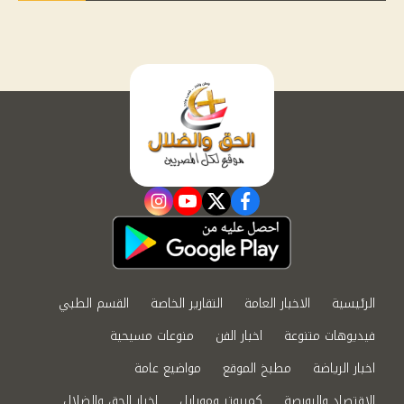
instagram
youtube
twitter
facebook
الرئيسية
الاخبار العامة
التقارير الخاصة
القسم الطبي
فيديوهات متنوعة
اخبار الفن
منوعات مسيحية
اخبار الرياضة
مطبخ الموقع
مواضيع عامة
الاقتصاد والبورصة
كمبيوتر وموبايل
اخبار الحق والضلال