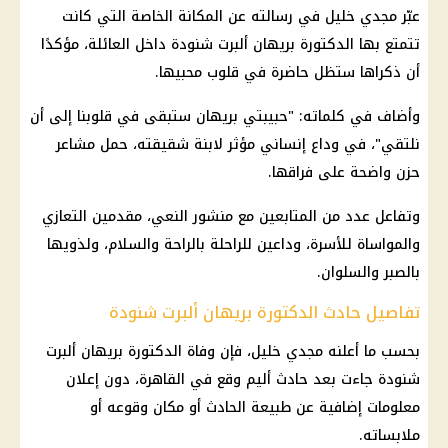
عبّر مجدي خليل في رسالته عن المكانة الخاصة التي كانت
تتمتع بها الدكتورة بريهان ألبرت شنودة داخل العائلة، مؤكدًا
أن ذكراها ستظل حاضرة في قلوب محبيها.
وأضاف في كلماته: "حبيبتي بريهان ستبقى في قلوبنا إلى أن
نلتقي"، في وداع إنساني مؤثر لابنة شقيقته، حمل مشاعر
حزن واضحة على فراقها.
وتفاعل عدد من المتابعين مع منشور النعي، مقدمين التعازي
والمواساة للأسرة، وداعين للراحلة بالراحة والسلام، ولذويها
بالصبر والسلوان.
تفاصيل حادث الدكتورة بريهان ألبرت شنودة
بحسب ما أعلنه مجدي خليل، فإن وفاة الدكتورة بريهان ألبرت
شنودة جاءت بعد حادث أليم وقع في القاهرة، دون إعلان
معلومات إضافية عن طبيعة الحادث أو مكان وقوعه أو
ملابساته.