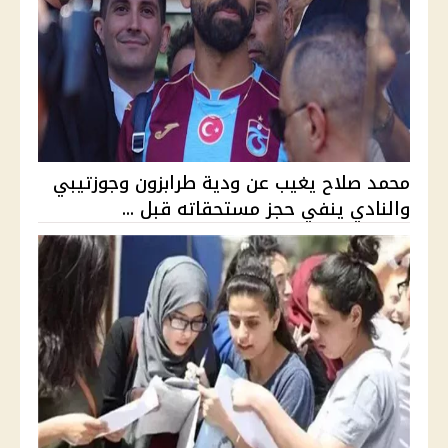
محمد صلاح يغيب عن ودية طرابزون وجوزتيبي
والنادي ينفي حجز مستحقاته قبل ...