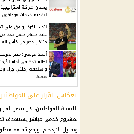
يعلنان شراكة استراتيجية
لتقديم خدمات فودافون 
اتحاد الكرة يوافق على ت
عقد حسام حسن بعد خرو
منتخب مصر من كأس العال
أحمد موسى: مصر تعرضت
لظلم تحكيمي أمام الأرجن
واستحقت ركلتي جزاء وهد
صحيحًا
انعكاس القرار على المواطنين
بالنسبة للمواطنين، لا يقتصر القرار 
بمشروع خدمي مباشر يستهدف تحس
وتقليل الازدحام، ورفع كفاءة منظوم