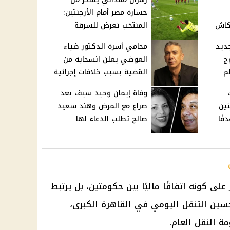
خسارة مصر أمام الأرجنتين:
كاش
المنتخب تعرض للسرقة
جديد
محامي أسرة الدكتور ضياء
ج
العوضي يعلن انسحابه من
م
القضية بسبب خلافات إجرائية
وفاة إيمان وحيد سيف بعد
تين
صراع مع المرض وهند سعيد
فًا
صالح تطلب الدعاء لها
على كونه اتفاقًا ماليًا بين حكومتين، بل يرتبط
ين التنقل اليومي في
القاهرة الكبرى
،
ة النقل العام.