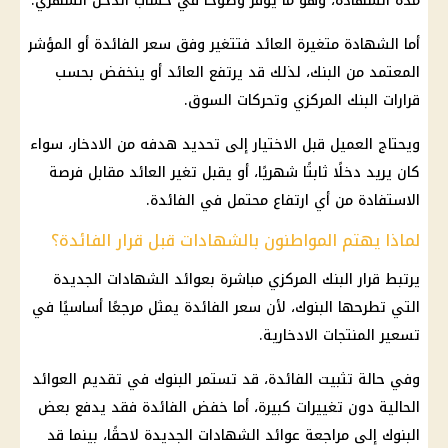
مدة الشهادة، وهو ما يوفر وضوحًا في حساب الدخل الشهري.
أما الشهادة متغيرة العائد فتتغير وفق
سعر الفائدة
أو المؤشر
المعتمد من البنك، لذلك قد يرتفع العائد أو ينخفض بحسب
قرارات
البنك المركزي
وتحركات السوق.
ويحتاج العميل قبل الاختيار إلى تحديد هدفه من
الادخار
، سواء
كان يريد دخلًا ثابتًا شهريًا، أو يقبل تغير العائد مقابل فرصة
الاستفادة من أي ارتفاع محتمل في
الفائدة
.
لماذا يهتم المواطنون بالشهادات قبل قرار الفائدة؟
يرتبط قرار
البنك المركزي
مباشرة بعوائد الشهادات الجديدة
التي تطرحها البنوك، لأن
سعر الفائدة
يمثل مرجعًا أساسيًا في
تسعير
المنتجات
الادخارية.
وفي حالة تثبيت
الفائدة
، قد تستمر البنوك في تقديم العوائد
الحالية دون تغييرات كبيرة، أما
خفض الفائدة
فقد يدفع بعض
البنوك إلى مراجعة عوائد الشهادات الجديدة لاحقًا، بينما قد