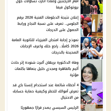
أمام الأرجنتين ولماذا أثارت تساؤلات حول
بروتوكول فيفا
إعلان نتيجة الدبلومات الفنية 2026 برقم
الجلوس.. تعرف على نسبة النجاح ورابط
الحصول على الدرجات
نموذج إجابة امتحان الفيزياء للثانوية العامة
2026 كاملًا.. راجع حلك واعرف الإجابات
الصحيحة بالدرجات
وفاة الدكتورة بريهان ألبرت شنودة إثر حادث
أليم بالقاهرة ومجدي خليل ينعاها بكلمات
مؤثرة
4 أخطاء شائعة عند استخدام إنستا باي قد
تعرض أموالك للخطر وكيفية حماية حسابك
من الاحتيال
الرئيس السيسي يصدر قرارًا جمهوريًا