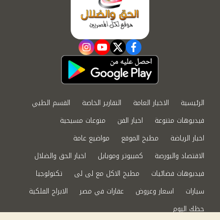
instagram
youtube
twitter
facebook
الرئيسية
الاخبار العامة
التقارير الخاصة
القسم الطبي
فيديوهات متنوعة
اخبار الفن
منوعات مسيحية
اخبار الرياضة
مطبخ الموقع
مواضيع عامة
الاقتصاد والبورصة
كمبيوتر وموبايل
اخبار الحق والضلال
فيديوهات فضائيات
مطبخ الاكل مع لى لى
تكنولوجيا
سيارات
اسعار وعروض
عقارات في مصر
الابراج الفلكية
حظك اليوم