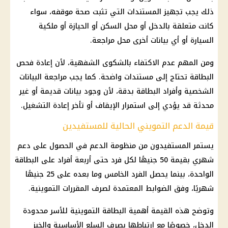
ذلك يجب تجهيز المستندات التي تثبت
صحة
موقفه، سواء
كانت متعلقة بالدخل أو محل السكن أو الحيازة أو ملكية
السيارة أو أي بيانات أخرى محل مراجعة.
ومن المهم عدم الاكتفاء بالشكوى الشفهية، لأن إعادة فحص
البطاقة تحتاج إلى مستندات واضحة. كما يجب مراجعة البيانات
الشخصية وأفراد البطاقة بدقة، لأن وجود بيانات قديمة أو غير
محدثة قد يؤدي إلى استمرار الإيقاف أو تأخر إعادة التشغيل.
قيمة الدعم التمويني الحالية للمستفيدين
يستمر المستفيدون من
منظومة الدعم
في الحصول على دعم
شهري بقيمة 50 جنيهًا لكل فرد حتى أربعة أفراد على البطاقة
الواحدة، بينما يحصل الفرد الخامس وما بعده على 25 جنيهًا
شهريًا، وفق الضوابط المعتمدة لصرف المقررات التموينية.
وتوضح هذه القيمة أهمية
البطاقة التموينية
للأسر محدودة
الدخل، خصوصًا مع ارتباطها بصرف السلع الأساسية والخبز