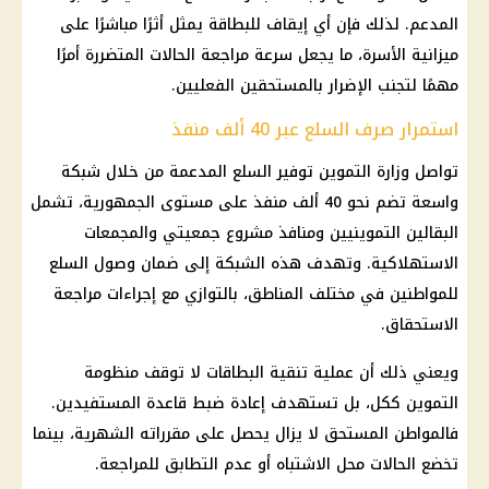
المدعم. لذلك فإن أي إيقاف للبطاقة يمثل أثرًا مباشرًا على
ميزانية الأسرة، ما يجعل سرعة مراجعة الحالات المتضررة أمرًا
مهمًا لتجنب الإضرار بالمستحقين الفعليين.
استمرار صرف السلع عبر 40 ألف منفذ
تواصل
وزارة التموين
توفير السلع المدعمة من خلال شبكة
واسعة تضم نحو 40 ألف منفذ على مستوى الجمهورية، تشمل
البقالين التموينيين
ومنافذ
مشروع جمعيتي
والمجمعات
الاستهلاكية. وتهدف هذه الشبكة إلى ضمان وصول السلع
للمواطنين في مختلف المناطق، بالتوازي مع إجراءات مراجعة
الاستحقاق.
ويعني ذلك أن عملية تنقية البطاقات لا توقف
منظومة
التموين
ككل، بل تستهدف إعادة ضبط قاعدة المستفيدين.
فالمواطن المستحق لا يزال يحصل على مقرراته الشهرية، بينما
تخضع الحالات محل الاشتباه أو عدم التطابق للمراجعة.