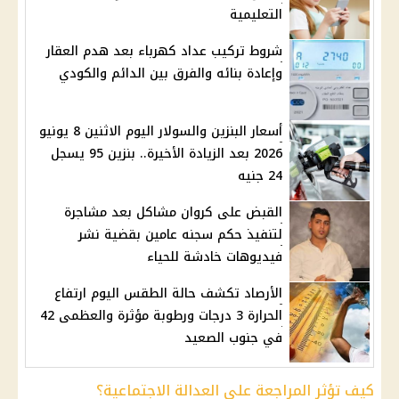
التعليمية
شروط تركيب عداد كهرباء بعد هدم العقار
وإعادة بنائه والفرق بين الدائم والكودي
أسعار البنزين والسولار اليوم الاثنين 8 يونيو
2026 بعد الزيادة الأخيرة.. بنزين 95 يسجل
24 جنيه
القبض على كروان مشاكل بعد مشاجرة
لتنفيذ حكم سجنه عامين بقضية نشر
فيديوهات خادشة للحياء
الأرصاد تكشف حالة الطقس اليوم ارتفاع
الحرارة 3 درجات ورطوبة مؤثرة والعظمى 42
في جنوب الصعيد
كيف تؤثر المراجعة على العدالة الاجتماعية؟