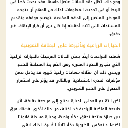
ومع ذلك، تظل دقة البيانات عنصرًا حاسمًا. فقد يحدث خطأ في
الربط أو في تحديث المعلومات، لذلك من المهم أن يتوجه
المواطن المتضرر إلى الجهة المختصة لتوضيح موقفه وتقديم
المستندات التي تثبت أحقيته إذا كان يرى أن قرار الإيقاف غير
دقيق.
الحيازات الزراعية وتأثيرها على البطاقة التموينية
شملت المراجعات أيضًا بعض الحالات المرتبطة بالحيازات الزراعية
التي تتجاوز الحدود المقررة وفق الضوابط المنظمة للدعم.
ويعني ذلك أن امتلاك مساحات زراعية كبيرة قد يدخل ضمن
مؤشرات القدرة الاقتصادية، وبالتالي قد يؤثر على استمرار
الحصول على
الدعم التمويني
.
لكن التقييم العملي للحيازة يحتاج إلى مراجعة دقيقة، لأن
طبيعة الملكية الزراعية قد تختلف من حالة لأخرى. فهناك فرق
بين حيازة منتجة تحقق دخلًا واضحًا، وحيازة مسجلة قانونيًا
لكنها لا تعكس بالضرورة دخلًا ثابتًا للأسرة. لذلك تبقى