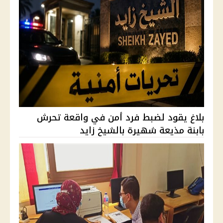
بلاغ يقود لضبط فرد أمن في واقعة تحرش
بابنة مذيعة شهيرة بالشيخ زايد