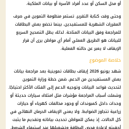
أو محل السكن أو عدد أفراد الأسرة أو بيانات الملكية.
وحتى وقت كتابة التقرير، تستمر
منظومة التموين
في صرف
المقررات الشهرية للمستفيدين، بينما تخضع بعض البطاقات
للمراجعة وفق البيانات المتاحة. لذلك يظل التصحيح السريع
للبيانات هو الطريق العملي أمام أي مواطن يرى أن قرار
الإيقاف لا يعبر عن حالته الفعلية.
خلاصة الموضوع
شهد يونيو 2026 إيقاف
بطاقات تموينية
بعد مراجعة بيانات
بعض
المستفيدين من الدعم
، ضمن خطة
وزارة التموين
لتحديث قواعد البيانات وتوجيه الدعم إلى الفئات الأكثر احتياجًا.
وشملت أسباب المراجعة مؤشرات مثل امتلاك سيارات حديثة أو
وحدات داخل كمبوندات أو وجود
مخالفات
كهرباء
أو حيازات
زراعية تتجاوز الضوابط. ولا يعني الإيقاف الحرمان النهائي في
كل الحالات، إذ يمكن للمواطن تحديث بياناته وتقديم ما يثبت
أحقيته لإعادة فحص البطاقة وتشغيلها عند استيفاء الشروط.