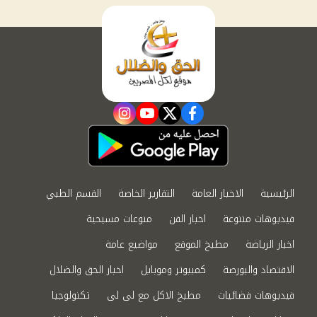
instagram
youtube
twitter
facebook
الرئيسية
الاخبار العامة
التقارير الخاصة
القسم الطبي
فيديوهات متنوعة
اخبار الفن
منوعات مسيحية
اخبار الرياضة
مطبخ الموقع
مواضيع عامة
الاقتصاد والبورصة
كمبيوتر وموبايل
اخبار الحق والضلال
فيديوهات فضائيات
مطبخ الاكل مع لى لى
تكنولوجيا