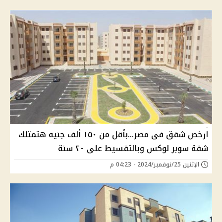
ارخص شقق فى مصر...بأقل من ١٥٠ ألف جنيه هتمتلك
شقة سوبر لوكس وبالتقسيط على ٢٠ سنة
الإثنين 25/نوفمبر/2024 - 04:23 م