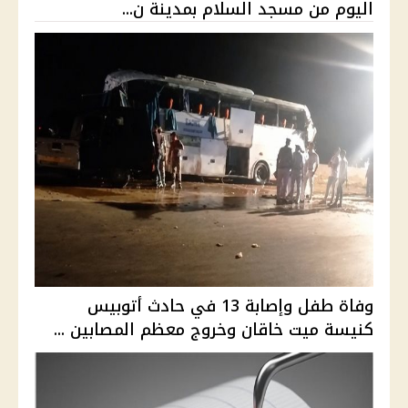
اليوم من مسجد السلام بمدينة ن...
وفاة طفل وإصابة 13 في حادث أتوبيس
كنيسة ميت خاقان وخروج معظم المصابين ...