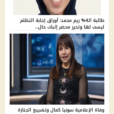
طالبة الـ4% ريم محمد: أوراق إجابة التظلم
ليست لها وتحرر محضر إثبات حال...
وفاة الإعلامية سونيا كمال وتشييع الجنازة