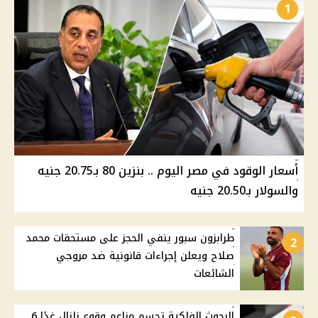
1
أسعار الوقود في مصر اليوم .. بنزين 80 بـ20.75 جنيه
والسولار بـ20.50 جنيه
طرابزون سبور ينفي الحجز على مستحقات محمد
2
صلاح ويعلن إجراءات قانونية ضد مروجي
الشائعات
البحوث الفلكية تحسم مزاعم وقوع زلزال غدًا 6