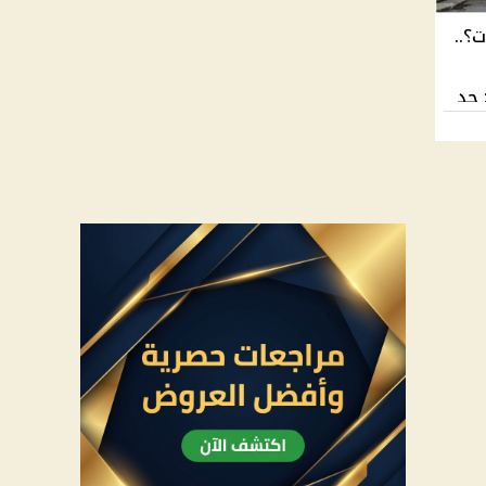
ء خلال 5 سنوات؟..
 حد