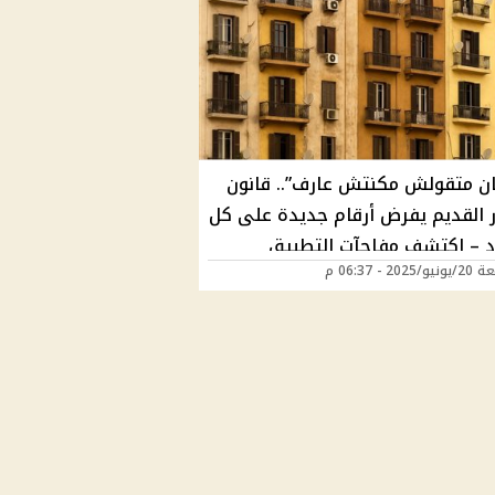
ن متقولش مكنتش عارف”.. قانون
ار القديم يفرض أرقام جديدة على كل
د – اكتشف مفاجآت التطبيق
202 - 06:37 م
دة السنوية