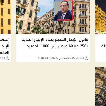
قانون الإيجار القديم يحدد الإيجار الجديد
“علشا
ثة
بـ250 جنيهًا ويصل إلى 1000 للمميزة
الإيج
العقو
الثلاثاء 05/أغسطس/2025 - 08:54 م
الجمعة 20/يونيو/5
والزيا