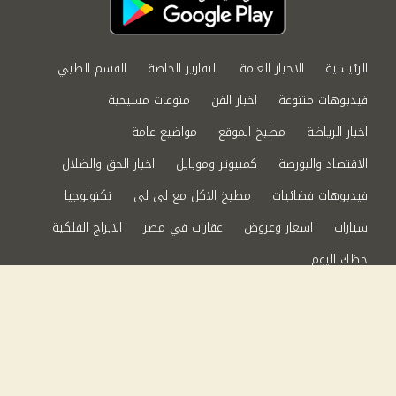
الرئيسية
الاخبار العامة
التقارير الخاصة
القسم الطبي
فيديوهات متنوعة
اخبار الفن
منوعات مسيحية
اخبار الرياضة
مطبخ الموقع
مواضيع عامة
الاقتصاد والبورصة
كمبيوتر وموبايل
اخبار الحق والضلال
فيديوهات فضائيات
مطبخ الاكل مع لى لى
تكنولوجيا
سيارات
اسعار وعروض
عقارات في مصر
الابراج الفلكية
حظك اليوم
من نحن
سياسة الخصوصية
اتصل بنا
©2024 الحق والضلال All Rights Reserved.
Powered by