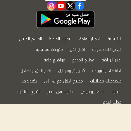
instagram
youtube
twitter
facebook
الرئيسية
الاخبار العامة
التقارير الخاصة
القسم الطبي
فيديوهات متنوعة
اخبار الفن
منوعات مسيحية
اخبار الرياضة
مطبخ الموقع
مواضيع عامة
الاقتصاد والبورصة
كمبيوتر وموبايل
اخبار الحق والضلال
فيديوهات فضائيات
مطبخ الاكل مع لى لى
تكنولوجيا
سيارات
اسعار وعروض
عقارات في مصر
الابراج الفلكية
حظك اليوم
من نحن
سياسة الخصوصية
اتصل بنا
©2024 الحق والضلال All Rights Reserved.