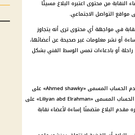
 النقابة من محتوى اعتبره البلاغ مسيئًا
ى مواقع التواصل الاجتماعي.
لنقابة في مواجهة أي محتوى ترى أنه يتجاوز
إساءة أو نشر معلومات غير صحيحة عن أعضائها،
ة راحلة أو بادعاءات تمس الوسط الفني بشكل
تضمن البلاغان اتهام مالك ومستخدم الحساب المسمى «Ahmed shawky» على
، ومالك ومستخدم الحساب المسمى «Liliyan abd Elrahman» على
مقدم البلاغ متضمنًا إساءة لأعضاء نقابة