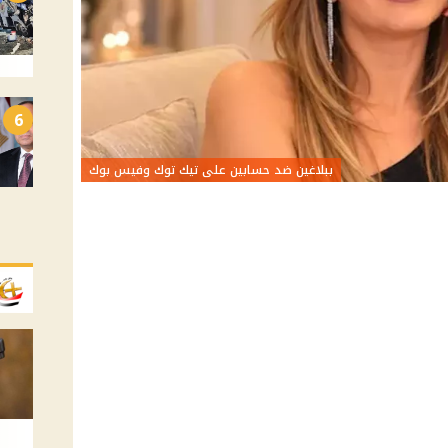
6
ببلاغين ضد حسابين على تيك توك وفيس بوك