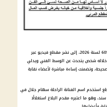
أشار البلاغ الأول، المقيد برقم 60550 لسنة 2026، إلى نشر مقطع فيديو عبر
خلاله شخص يتحدث عن الوسط الفني ويدلي
صحيحة، وتضمنت إساءة مباشرة لأعضاء نقابة
طع استخدم اسم الفنانة الراحلة سهام جلال في
د، وهو ما اعتبره مقدم البلاغ استغلالًا
بة وأعضاءها.