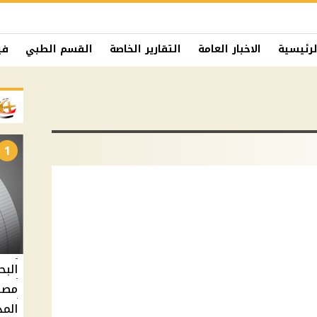
لرئيسية
الاخبار العامة
التقارير الخاصة
القسم الطبي
في
1
البح
مصر 
المد