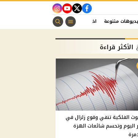
instagram
youtube
twitter
facebook
ديوهات متنوعة
اخبار الفن
منوعات مسيحية
اخبار الرياضة
الأكثر قراءة
وث الفلكية تنفي وقوع زلزال في
اليوم وتحسم شائعات الهزة
مرة