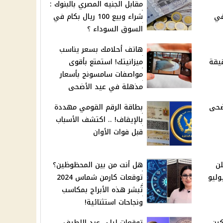
مقابل الجنيه المصري بالبنوك :
ام في
شراء وبيع 100 ريال بكام في
السوق السوداء ؟
هاتف أحلامك بسعر يناسب
يقة
ميزانيتك! استمتع بأقوى
مواصفات سامسونج بأسعار
مذهلة في عيد الأضحى
ضحى
بطاقة الرقم القومي مهددة
بالإيقاف! .. اكتشف الأسباب
قبل فوات الأوان
لن
هل أنت من بين المحظوظين؟
وليو
توقعات كارمن شماس 2024
تُبشر هذه الأبراج بمكاسب
ونجاحات استثنائية!
كين
توقعات ليلى عبد اللطيف