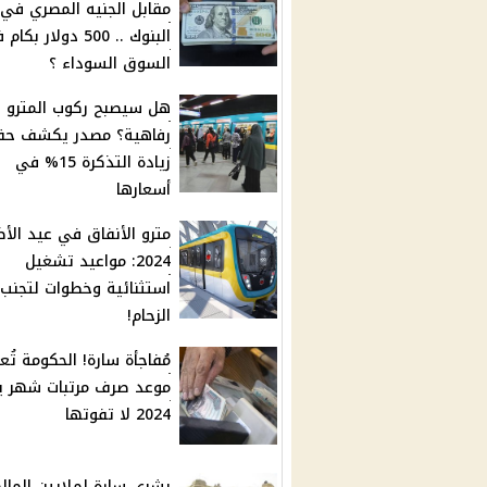
مقابل الجنيه المصري في
البنوك .. 500 دولار بك
السوق السوداء ؟
هل سيصبح ركوب المترو
رفاهية؟ مصدر يكشف حق
زيادة التذكرة 15% في
أسعارها
مترو الأنفاق في عيد الأ
2024: مواعيد تشغيل
استثنائية وخطوات لتجنب
الزحام!
مُفاجأة سارة! الحكومة تُع
موعد صرف مرتبات شهر ي
2024 لا تفوتها
بشرى سارة لملايين المال