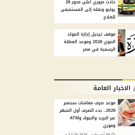
حادث مروري أعلى محور 26
يوليو ونقله إلى المستشفى
للعلاج
موقف ترحيل إجازة المولد
النبوي 2026 وموعد العطلة
الرسمية في مصر
الاخبار العامة
موعد صرف معاشات سبتمبر
2026.. بدء الصرف أول الشهر
عبر البريد والبنوك وATM
وفوري
08 أغسطس, 2026 12:28 م